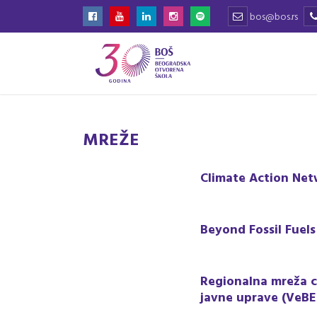
bos@bos.rs
MREŽE
Climate Action Net
Beyond Fossil Fuels
Regionalna mreža c
javne uprave (VeBE