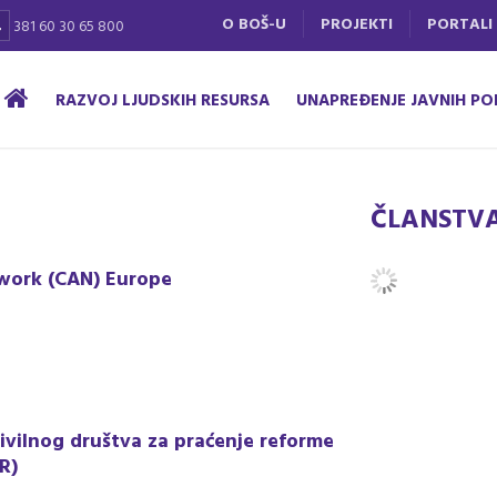
O BOŠ-U
PROJEKTI
PORTALI
381 60 30 65 800
RAZVOJ LJUDSKIH RESURSA
UNAPREĐENJE JAVNIH PO
ČLANSTV
work (CAN) Europe
ivilnog društva za praćenje reforme
R)