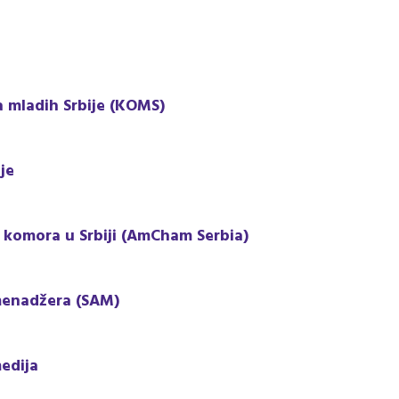
a mladih Srbije (KOMS)
je
 komora u Srbiji (AmCham Serbia)
 menadžera (SAM)
medija