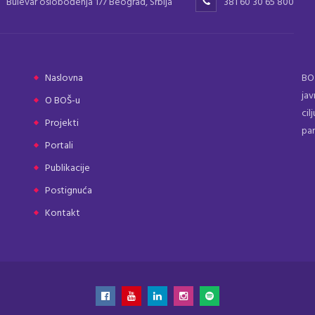
Bulevar oslobođenja 177 Beograd, Srbija
381 60 30 65 800
Naslovna
BOŠ
jav
O BOŠ-u
cil
Projekti
par
Portali
Publikacije
Postignuća
Kontakt