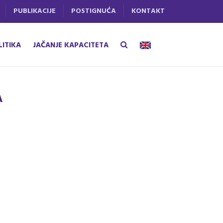
PUBLIKACIJE
POSTIGNUĆA
KONTAKT
LITIKA
JAČANJE KAPACITETA
A