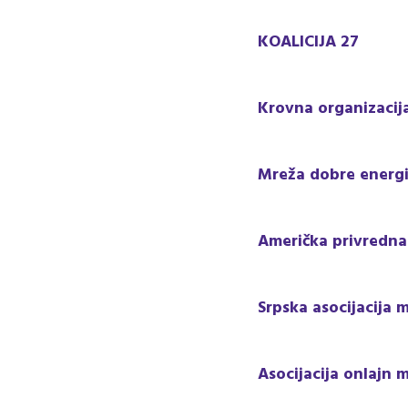
KOALICIJA 27
Krovna organizacij
Mreža dobre energi
Američka privredna
Srpska asocijacija
Asocijacija onlajn 