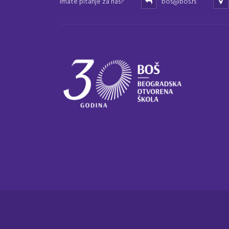
Imate pitanje za nas?
bos@bos.rs