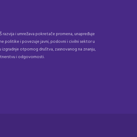
 razvija i umrežava pokretače promena, unapređuje
ne politike i povezuje javni, poslovni i civilni sektor u
ju izgradnje otpornog društva, zasnovanog na znanju,
tnerstvu i odgovornosti.