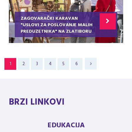
ZAGOVARAČKI KARAVAN
"USLOVI ZA POSLOVANJE MALIH
PREDUZETNIKA" NA ZLATIBORU
1
2
3
4
5
6
BRZI LINKOVI
EDUKACIJA