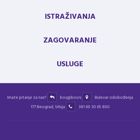
ISTRAŽIVANJA
ZAGOVARANJE
USLUGE
Imate pitanje za nas?
bos@bos.rs
Bulevar oslobođenja
177 Beograd, Srbija
381 60 30 65 800