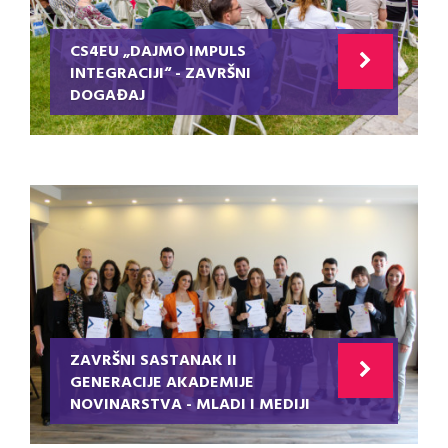
CS4EU „DAJMO IMPULS
INTEGRACIJI“ - ZAVRŠNI
DOGAĐAJ
ZAVRŠNI SASTANAK II
GENERACIJE AKADEMIJE
NOVINARSTVA - MLADI I MEDIJI