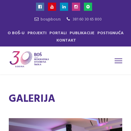
bos@bos.rs
381 60 30 65 800
O BOŠ-U
PROJEKTI
PORTALI
PUBLIKACIJE
POSTIGNUĆA
KONTAKT
GALERIJA