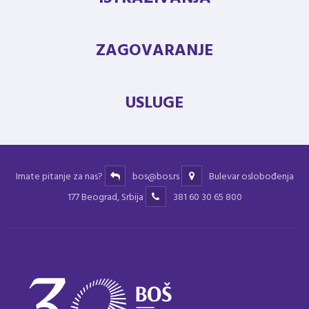
ZAGOVARANJE
USLUGE
Imate pitanje za nas?
bos@bos.rs
Bulevar oslobođenja
177 Beograd, Srbija
381 60 30 65 800