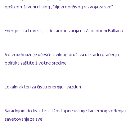
opštedruštveni dijalog
„
Ciljevi održivog razvoja za sve
”
Energetska tranzicija i dekarbonizacija na Zapadnom Balkanu
Volvox: Snažnije učešće civilnog društva u izradi i praćenju
politika zaštite životne sredine
Lokalni akteri za čistu energiju i vazduh
Saradnjom do kvaliteta: Dostupne usluge karijernog vođenja i
savetovanja za sve!