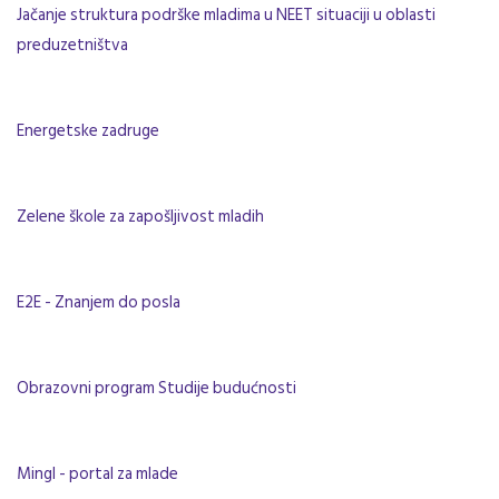
Jačanje struktura podrške mladima u NEET situaciji u oblasti
preduzetništva
Energetske zadruge
Zelene škole za zapošljivost mladih
E2E - Znanjem do posla
Obrazovni program Studije budućnosti
Mingl - portal za mlade