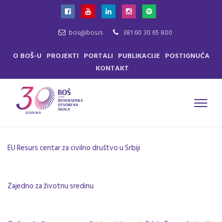
bos@bos.rs
381 60 30 65 800
O BOŠ-U
PROJEKTI
PORTALI
PUBLIKACIJE
POSTIGNUĆA
KONTAKT
EU Resurs centar za civilno društvo u Srbiji
Zajedno za životnu sredinu