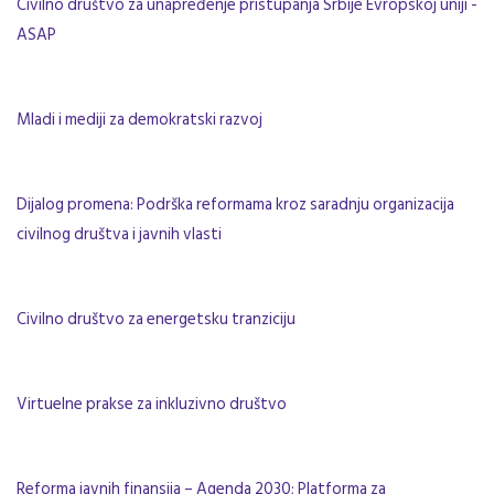
Civilno društvo za unapređenje pristupanja Srbije Evropskoj uniji -
ASAP
Mladi i mediji za demokratski razvoj
Dijalog promena: Podrška reformama kroz saradnju organizacija
civilnog društva i javnih vlasti
Civilno društvo za energetsku tranziciju
Virtuelne prakse za inkluzivno društvo
Reforma javnih finansija – Agenda 2030; Platforma za